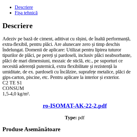
Descriere
Fișa tehnică
Descriere
Adeziv pe bază de ciment, aditivat cu rășini, de înaltă performanță,
extra-flexibil, pentru plăci. Are alunecare zero și timp deschis
îndelungat. Domenii de aplicare: Utilizat pentru lipirea tuturor
tipurilor de plăci, pe pereți și pardoseli, inclusiv plăci neabsorbante,
plăci de mari dimensiuni, mozaic de sticlă, etc., pe suporturi ce
necesită aderență puternică, extra flexibilitate și rezistență la
umiditate, de ex. pardoseli cu încălzire, suprafețe metalice, plăci de
gips-carton, piscine, etc. Pentru aplicare la interior și exterior.
C2 TE S1
CONSUM
1,5-4,0 kg/m².
ro-ISOMAT-AK-22-2.pdf
Type:
pdf
Produse Asemănătoare