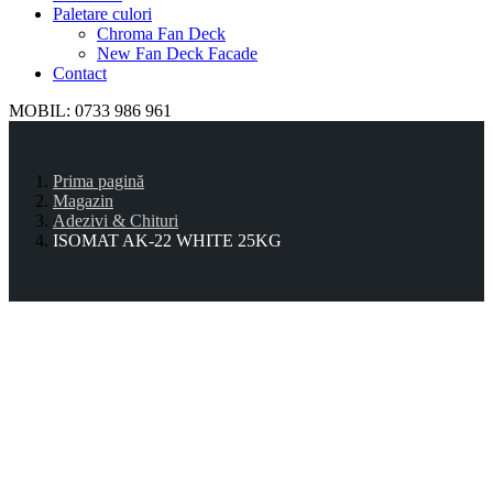
Paletare culori
Chroma Fan Deck
New Fan Deck Facade
Contact
MOBIL: 0733 986 961
Prima pagină
Magazin
Adezivi & Chituri
ISOMAT AK-22 WHITE 25KG