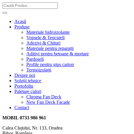
Acasă
Produse
Materiale hidroizolante
Vopsele & Tencuieli
Adezivi & Chituri
Materiale pentru reparații
Aditivi pentru betoane & mortare
Pardoseli
Profile pentru gips carton
Termoizolații
Despre noi
Soluții tehnice
Portofoliu
Paletare culori
Chroma Fan Deck
New Fan Deck Facade
Contact
MOBIL
0733 986 961
Calea Clujului, Nr. 133, Oradea
Bihor, România