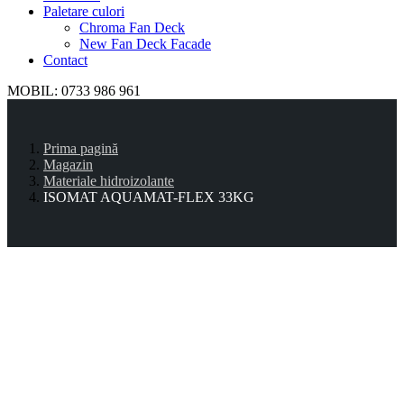
Paletare culori
Chroma Fan Deck
New Fan Deck Facade
Contact
MOBIL: 0733 986 961
Prima pagină
Magazin
Materiale hidroizolante
ISOMAT AQUAMAT-FLEX 33KG