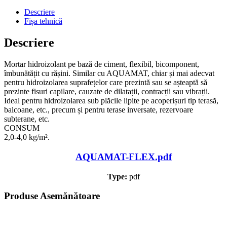
Descriere
Fișa tehnică
Descriere
Mortar hidroizolant pe bază de ciment, flexibil, bicomponent,
îmbunătățit cu rășini. Similar cu AQUAMAT, chiar și mai adecvat
pentru hidroizolarea suprafețelor care prezintă sau se așteaptă să
prezinte fisuri capilare, cauzate de dilatații, contracții sau vibrații.
Ideal pentru hidroizolarea sub plăcile lipite pe acoperișuri tip terasă,
balcoane, etc., precum și pentru terase inversate, rezervoare
subterane, etc.
CONSUM
2,0-4,0 kg/m².
AQUAMAT-FLEX.pdf
Type:
pdf
Produse Asemănătoare