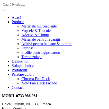
Acasă
Produse
Materiale hidroizolante
Vopsele & Tencuieli
Adezivi & Chituri
Materiale pentru reparații
Aditivi pentru betoane & mortare
Pardoseli
Profile pentru gips carton
Termoizolații
Despre noi
Soluții tehnice
Portofoliu
Paletare culori
Chroma Fan Deck
New Fan Deck Facade
Contact
MOBIL
0733 986 961
Calea Clujului, Nr. 133, Oradea
Bihor, România