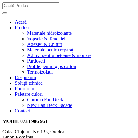
Acasă
Produse
Materiale hidroizolante
Vopsele & Tencuieli
Adezivi & Chituri
Materiale pentru reparații
Aditivi pentru betoane & mortare
Pardoseli
Profile pentru gips carton
Termoizolații
Despre noi
Soluții tehnice
Portofoliu
Paletare culori
Chroma Fan Deck
New Fan Deck Facade
Contact
MOBIL
0733 986 961
Calea Clujului, Nr. 133, Oradea
Bihor, România