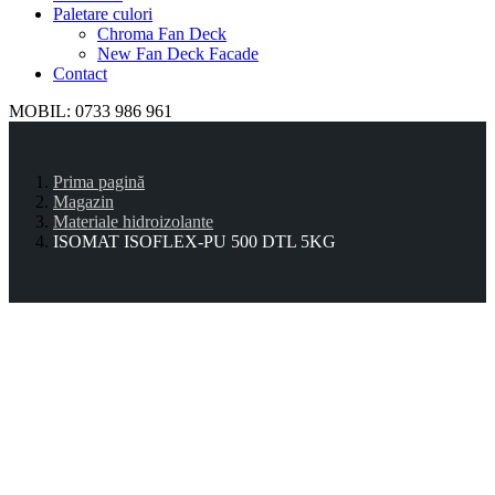
Paletare culori
Chroma Fan Deck
New Fan Deck Facade
Contact
MOBIL: 0733 986 961
Prima pagină
Magazin
Materiale hidroizolante
ISOMAT ISOFLEX-PU 500 DTL 5KG