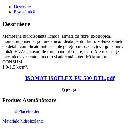
Descriere
Fișa tehnică
Descriere
Membrană hidroizolantă lichidă, armată cu fibre, tixotropică,
monocomponentă, poliuretanică. Ideală pentru hidroizolarea zonelor
de detalii complicate (intersecțiile pereți-pardoseală, țevi, jgheaburi,
unități HVAC, coșuri de fum, panouri solare, etc.). Are rezistențe
mecanice excelente, precum și aderență puternică la suport.
CONSUM
1,0-1,5 kg/m².
ISOMAT-ISOFLEX-PU-500-DTL.pdf
Type:
pdf
Produse Asemănătoare
Materiale hidroizolante